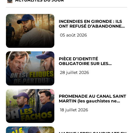
ACTUALITÉS DU JOUR
INCENDIES EN GIRONDE : ILS
ONT REFUSÉ D’ABANDONNER
LEUR VILLE
05 août 2026
PIÈCE D’IDENTITÉ
OBLIGATOIRE SUR LES
RÉSEAUX SOCIAUX : l’avis des
28 juillet 2026
Français
PROMENADE AU CANAL SAINT
MARTIN (les gauchistes ne
veulent pas)
18 juillet 2026