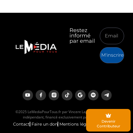
Restez
informé
par email
M'inscrire
©2025 LeMediaPourTous.fr par Vincent Lapierre est un média
indépendant, financé exclusivement par ses lecteurs.
Devenir
Contact
Faire un don
Mentions légales
Contributeur