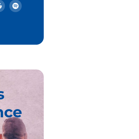
s
nce