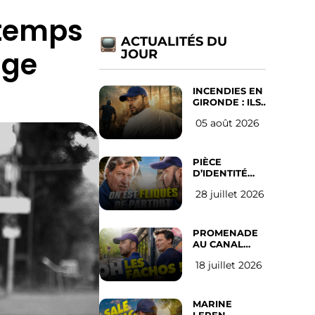
 temps
ACTUALITÉS DU
age
JOUR
INCENDIES EN
GIRONDE : ILS
ONT REFUSÉ
05 août 2026
D’ABANDONNER
LEUR VILLE
PIÈCE
D’IDENTITÉ
OBLIGATOIRE
28 juillet 2026
SUR LES
RÉSEAUX
SOCIAUX :
l’avis des
PROMENADE
Français
AU CANAL
SAINT MARTIN
18 juillet 2026
(les gauchistes
ne veulent
pas)
MARINE