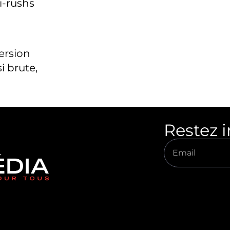
i-rushs
version
i brute,
Restez 