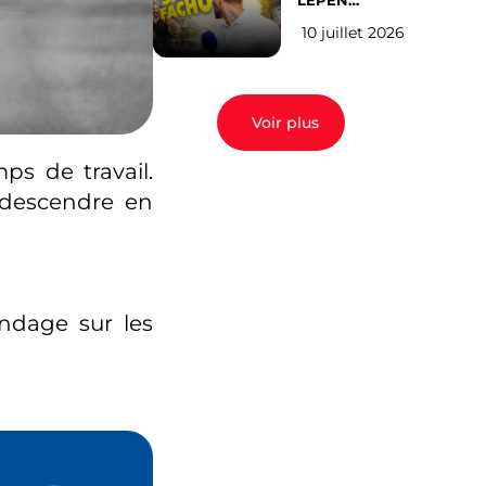
LEPEN
CANDIDATE
10 juillet 2026
EN 2027 : l’avis
des Parisiens
Voir plus
ps de travail.
t descendre en
ndage sur les