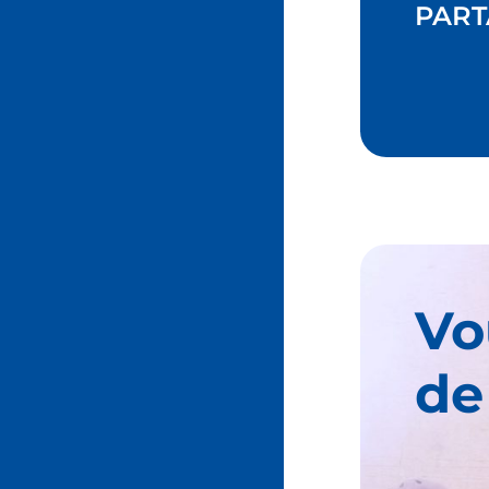
PART
Vo
de