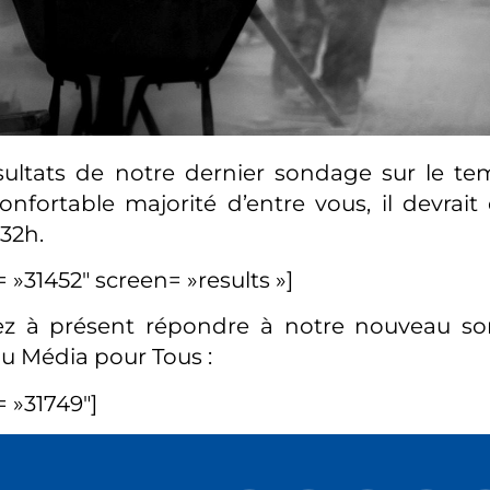
ésultats de notre dernier sondage sur le tem
nfortable majorité d’entre vous, il devrai
32h.
d= »31452″ screen= »results »]
z à présent répondre à notre nouveau so
u Média pour Tous :
= »31749″]