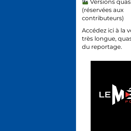
Versions quas
(réservées aux
contributeurs)
Accédez ici à la 
très longue, quas
du reportage.