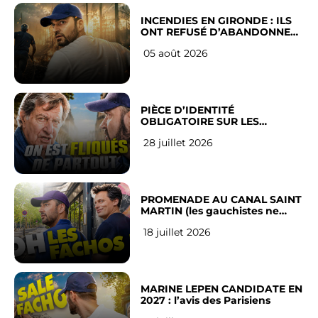
INCENDIES EN GIRONDE : ILS
ONT REFUSÉ D’ABANDONNER
LEUR VILLE
05 août 2026
PIÈCE D’IDENTITÉ
OBLIGATOIRE SUR LES
RÉSEAUX SOCIAUX : l’avis des
28 juillet 2026
Français
PROMENADE AU CANAL SAINT
MARTIN (les gauchistes ne
veulent pas)
18 juillet 2026
MARINE LEPEN CANDIDATE EN
2027 : l’avis des Parisiens