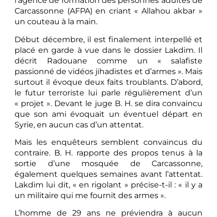
l’agence de formation des personnes adultes de
Carcassonne (AFPA) en criant « Allahou akbar »
un couteau à la main.
Début décembre, il est finalement interpellé et
placé en garde à vue dans le dossier Lakdim. Il
décrit Radouane comme un « salafiste
passionné de vidéos jihadistes et d’armes ». Mais
surtout il évoque deux faits troublants. D’abord,
le futur terroriste lui parle régulièrement d’un
« projet ». Devant le juge B. H. se dira convaincu
que son ami évoquait un éventuel départ en
Syrie, en aucun cas d’un attentat.
Mais les enquêteurs semblent convaincus du
contraire. B. H. rapporte des propos tenus à la
sortie d’une mosquée de Carcassonne,
également quelques semaines avant l’attentat.
Lakdim lui dit, « en rigolant » précise-t-il : « il y a
un militaire qui me fournit des armes ».
L’homme de 29 ans ne préviendra à aucun