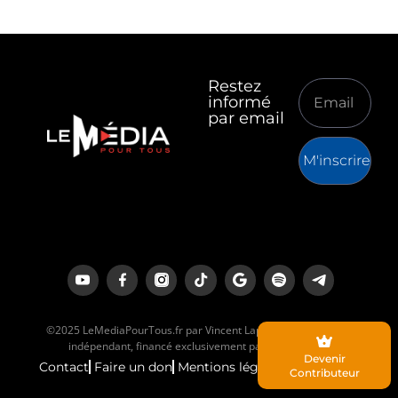
Restez
informé
par email
M'inscrire
©2025 LeMediaPourTous.fr par Vincent Lapierre est un média
indépendant, financé exclusivement par ses lecteurs.
Devenir
Contact
Faire un don
Mentions légales
Contributeur