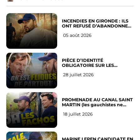
INCENDIES EN GIRONDE : ILS
ONT REFUSÉ D’ABANDONNER
LEUR VILLE
05 août 2026
PIÈCE D’IDENTITÉ
OBLIGATOIRE SUR LES
RÉSEAUX SOCIAUX : l’avis des
28 juillet 2026
Français
PROMENADE AU CANAL SAINT
MARTIN (les gauchistes ne
veulent pas)
18 juillet 2026
MARINE LEPEN CANDIDATE EN