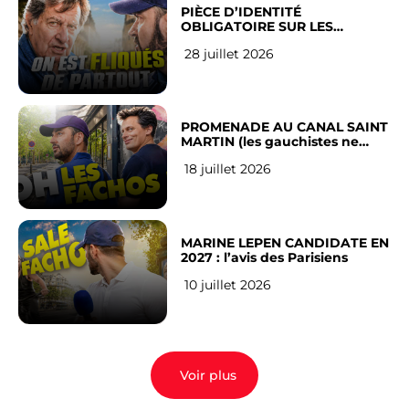
PIÈCE D’IDENTITÉ
OBLIGATOIRE SUR LES
RÉSEAUX SOCIAUX : l’avis des
28 juillet 2026
Français
PROMENADE AU CANAL SAINT
MARTIN (les gauchistes ne
veulent pas)
18 juillet 2026
MARINE LEPEN CANDIDATE EN
2027 : l’avis des Parisiens
10 juillet 2026
Voir plus