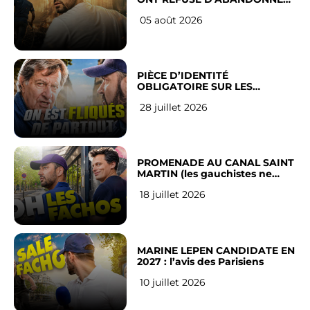
LEUR VILLE
05 août 2026
PIÈCE D’IDENTITÉ
OBLIGATOIRE SUR LES
RÉSEAUX SOCIAUX : l’avis des
28 juillet 2026
Français
PROMENADE AU CANAL SAINT
MARTIN (les gauchistes ne
veulent pas)
18 juillet 2026
MARINE LEPEN CANDIDATE EN
2027 : l’avis des Parisiens
10 juillet 2026