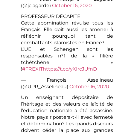
(@jclagarde)
October 16, 2020
PROFESSEUR DÉCAPITÉ
Cette abomination révulse tous les
Français. Elle doit aussi les amener à
réfléchir :pourquoi tant de
combattants islamistes en France?
L’UE et Schengen sont les
responsables n°1 de la « filière
tchétchène »
!
#FREXIT
https://t.co/yXIrcJUfnD
— François Asselineau
(@UPR_Asselineau)
October 16, 2020
Un enseignant dépositaire de
l’héritage et des valeurs de laïcité de
l’éducation nationale a été assassiné.
Notre pays ripostera-t-il avec fermeté
et détermination? Les grands discours
doivent céder la place aux grandes