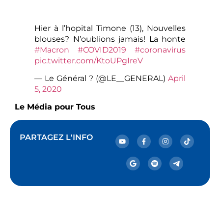
Hier à l’hopital Timone (13), Nouvelles
blouses? N’oublions jamais! La honte
#Macron
#COVID2019
#coronavirus
pic.twitter.com/KtoUPgIreV
— Le Général ? (@LE__GENERAL)
April
5, 2020
Le Média pour Tous
PARTAGEZ L'INFO