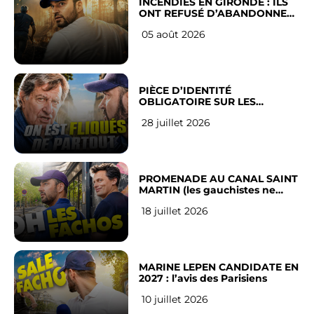
INCENDIES EN GIRONDE : ILS
ONT REFUSÉ D’ABANDONNER
LEUR VILLE
05 août 2026
PIÈCE D’IDENTITÉ
OBLIGATOIRE SUR LES
RÉSEAUX SOCIAUX : l’avis des
28 juillet 2026
Français
PROMENADE AU CANAL SAINT
MARTIN (les gauchistes ne
veulent pas)
18 juillet 2026
MARINE LEPEN CANDIDATE EN
2027 : l’avis des Parisiens
10 juillet 2026