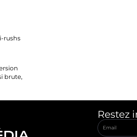
i-rushs
version
i brute,
Restez 