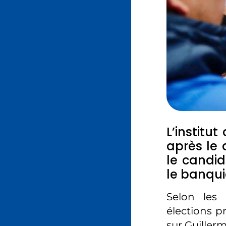
L’institu
après le 
le candid
le banqui
Selon les 
élections p
sur Guiller