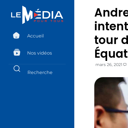
Andre
inten
tour d
Accueil
Équat
Nos vidéos
mars 26, 2021