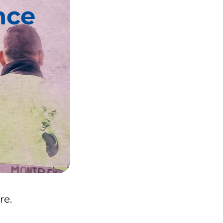
nce
re.