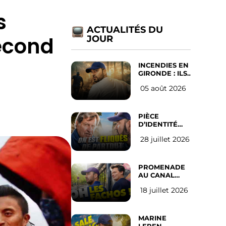
s
ACTUALITÉS DU
second
JOUR
INCENDIES EN
GIRONDE : ILS
ONT REFUSÉ
05 août 2026
D’ABANDONNER
LEUR VILLE
PIÈCE
D’IDENTITÉ
OBLIGATOIRE
28 juillet 2026
SUR LES
RÉSEAUX
SOCIAUX :
l’avis des
PROMENADE
Français
AU CANAL
SAINT MARTIN
18 juillet 2026
(les gauchistes
ne veulent
pas)
MARINE