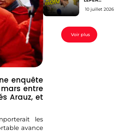
LEPEN
CANDIDATE
10 juillet 2026
EN 2027 : l’avis
des Parisiens
Voir plus
une enquête
1 mars entre
és Arauz, et
porterait les
ortable avance