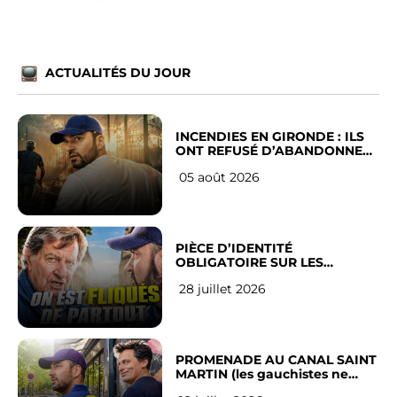
ACTUALITÉS DU JOUR
INCENDIES EN GIRONDE : ILS
ONT REFUSÉ D’ABANDONNER
LEUR VILLE
05 août 2026
PIÈCE D’IDENTITÉ
OBLIGATOIRE SUR LES
RÉSEAUX SOCIAUX : l’avis des
28 juillet 2026
Français
PROMENADE AU CANAL SAINT
MARTIN (les gauchistes ne
veulent pas)