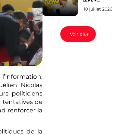
LEPEN
CANDIDATE
10 juillet 2026
EN 2027 : l’avis
des Parisiens
Voir plus
l’information,
élien Nicolas
rs politiciens
 tentatives de
nd renforcer la
litiques de la