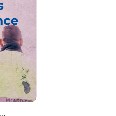
s
nce
re.