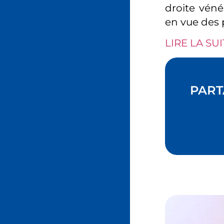
droite vénéz
en vue des 
LIRE LA SUI
PART