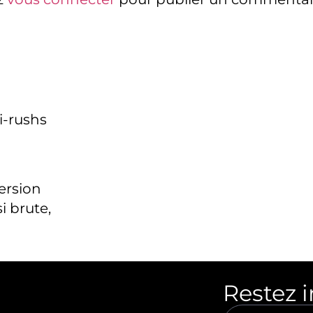
i-rushs
version
i brute,
Restez 