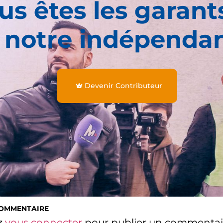
us êtes les garant
 notre indépenda
Devenir Contributeur
COMMENTAIRE
z
vous connecter
pour publier un commentai