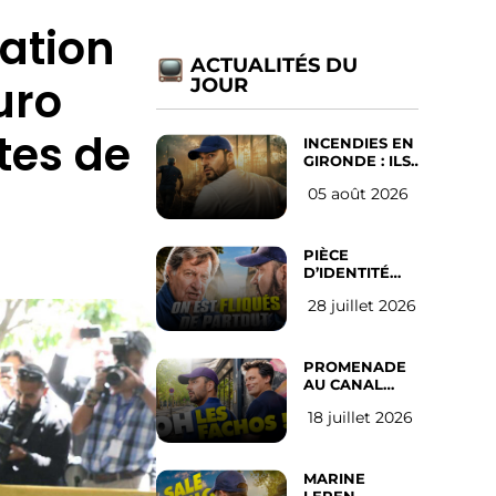
iation
ACTUALITÉS DU
uro
JOUR
tes de
INCENDIES EN
GIRONDE : ILS
ONT REFUSÉ
05 août 2026
D’ABANDONNER
LEUR VILLE
PIÈCE
D’IDENTITÉ
OBLIGATOIRE
28 juillet 2026
SUR LES
RÉSEAUX
SOCIAUX :
l’avis des
PROMENADE
Français
AU CANAL
SAINT MARTIN
18 juillet 2026
(les gauchistes
ne veulent
pas)
MARINE