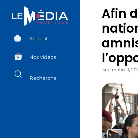
Afin d
natio
amnis
Accueil
l’opp
Nos vidéos
septembre 1, 20