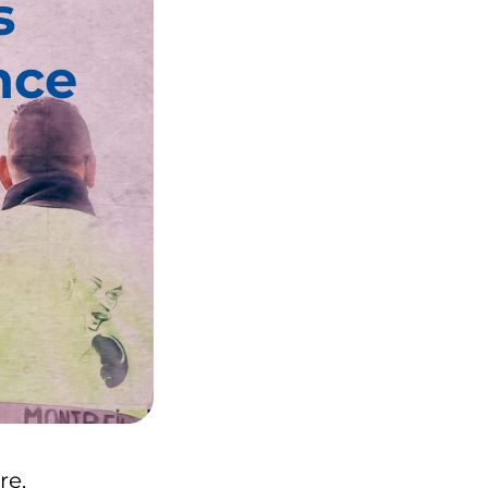
s
nce
re.