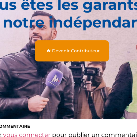
us êtes les garant
 notre indépenda
Devenir Contributeur
COMMENTAIRE
z
vous connecter
pour publier un commentai