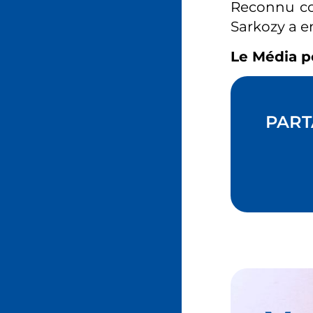
Reconnu cou
Sarkozy a en
Le Média p
PART