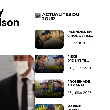
y
ACTUALITÉS DU
ison
JOUR
INCENDIES EN
GIRONDE : ILS
ONT REFUSÉ
05 août 2026
D’ABANDONNER
LEUR VILLE
PIÈCE
D’IDENTITÉ
OBLIGATOIRE
28 juillet 2026
SUR LES
RÉSEAUX
SOCIAUX :
l’avis des
PROMENADE
Français
AU CANAL
SAINT MARTIN
18 juillet 2026
(les gauchistes
ne veulent
pas)
MARINE