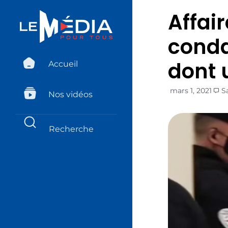
Affai
conda
dont 
Accueil
mars 1, 2021
S
Nos vidéos