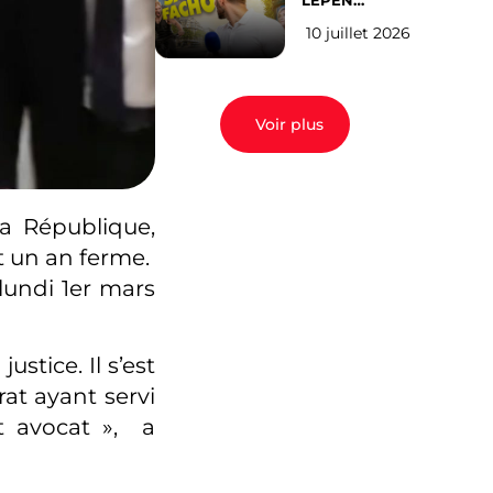
LEPEN
CANDIDATE
10 juillet 2026
EN 2027 : l’avis
des Parisiens
Voir plus
la République,
t un an ferme.
lundi 1er mars
stice. Il s’est
rat ayant servi
st avocat », a