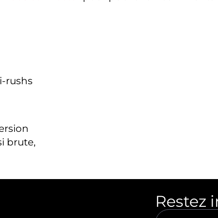
i-rushs
version
i brute,
Restez 