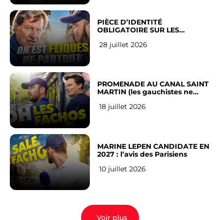
PIÈCE D’IDENTITÉ
OBLIGATOIRE SUR LES
RÉSEAUX SOCIAUX : l’avis des
28 juillet 2026
Français
PROMENADE AU CANAL SAINT
MARTIN (les gauchistes ne
veulent pas)
18 juillet 2026
MARINE LEPEN CANDIDATE EN
2027 : l’avis des Parisiens
10 juillet 2026
Voir plus