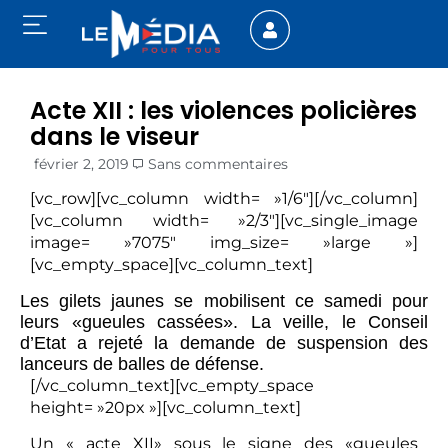
Acte XII : les violences policières
dans le viseur
février 2, 2019
Sans commentaires
[vc_row][vc_column width= »1/6″][/vc_column]
[vc_column width= »2/3″][vc_single_image
image= »7075″ img_size= »large »]
[vc_empty_space][vc_column_text]
Les gilets jaunes se mobilisent ce samedi pour
leurs «gueules cassées». La veille, le Conseil
d’Etat a rejeté la demande de suspension des
lanceurs de balles de défense.
[/vc_column_text][vc_empty_space
height= »20px »][vc_column_text]
Un « acte XII» sous le signe des «gueules