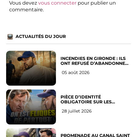
Vous devez
vous connecter
pour publier un
commentaire.
ACTUALITÉS DU JOUR
INCENDIES EN GIRONDE : ILS
ONT REFUSÉ D’ABANDONNER
LEUR VILLE
05 août 2026
PIÈCE D’IDENTITÉ
OBLIGATOIRE SUR LES
RÉSEAUX SOCIAUX : l’avis des
28 juillet 2026
Français
PROMENADE AU CANAL SAINT