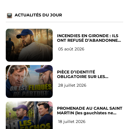
ACTUALITÉS DU JOUR
INCENDIES EN GIRONDE : ILS
ONT REFUSÉ D’ABANDONNER
LEUR VILLE
05 août 2026
PIÈCE D’IDENTITÉ
OBLIGATOIRE SUR LES
RÉSEAUX SOCIAUX : l’avis des
28 juillet 2026
Français
PROMENADE AU CANAL SAINT
MARTIN (les gauchistes ne
veulent pas)
18 juillet 2026