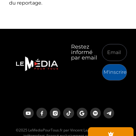
du reportage.
Restez
informé
par email
M'inscrire
©2025 LeMediaPourTous.fr par Vincent Lapierre est un média
indépendant, financé exclusivement par ses lecteurs.