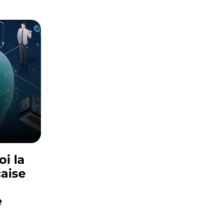
oi la
çaise
e