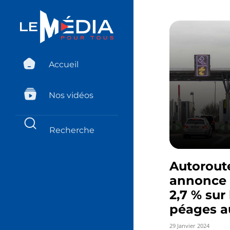
Accueil
Nos vidéos
Autoroute
annonce 
2,7 % sur 
péages au
29 Janvier 2024