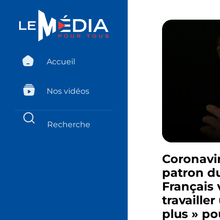
Accueil
Nos vidéos
Coronavir
patron du
Français 
travailler
plus » po