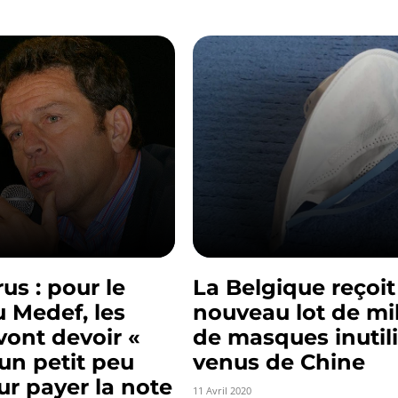
us : pour le
La Belgique reçoit
 Medef, les
nouveau lot de mil
vont devoir «
de masques inutil
 un petit peu
venus de Chine
ur payer la note
11 Avril 2020