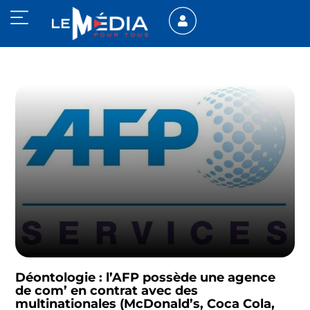
Déontologie : l’AFP possède une agence
de com’ en contrat avec des
multinationales (McDonald’s, Coca Cola,