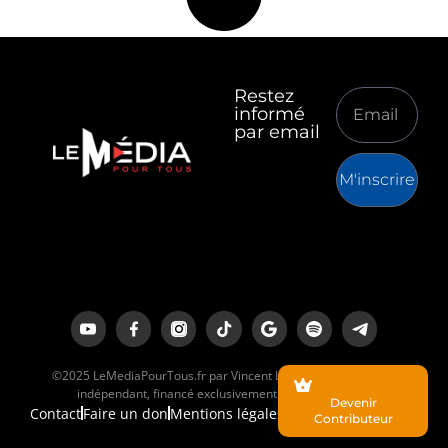
Restez
informé
par email
M'inscrire
©2025 LeMediaPourTous.fr par Vincent Lapierre est un média
indépendant, financé exclusivement par ses lecteurs.
Devenir
Contact
Faire un don
Mentions légales
Contributeur