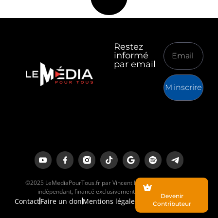
Restez
informé
par email
M'inscrire
©2025 LeMediaPourTous.fr par Vincent Lapierre est un média
indépendant, financé exclusivement par ses lecteurs.
Devenir
Contact
Faire un don
Mentions légales
Contributeur