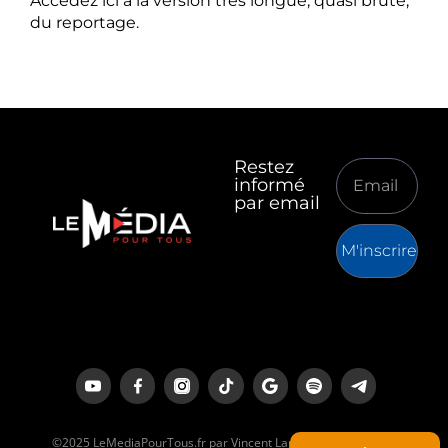
Accédez ici à la version très longue, quasi brute,
du reportage.
Restez
informé
par email
M'inscrire
©2025 LeMediaPourTous.fr par Vincent Lapierre est un média