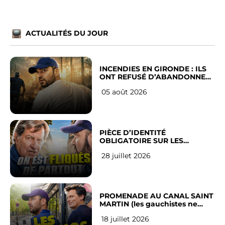
ACTUALITÉS DU JOUR
INCENDIES EN GIRONDE : ILS
ONT REFUSÉ D’ABANDONNER
LEUR VILLE
05 août 2026
PIÈCE D’IDENTITÉ
OBLIGATOIRE SUR LES
RÉSEAUX SOCIAUX : l’avis des
28 juillet 2026
Français
PROMENADE AU CANAL SAINT
MARTIN (les gauchistes ne
veulent pas)
18 juillet 2026