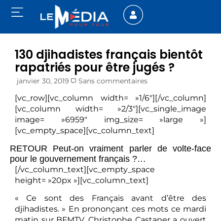
130 djihadistes français bientôt
rapatriés pour être jugés ?
janvier 30, 2019
Sans commentaires
[vc_row][vc_column width= »1/6″][/vc_column]
[vc_column width= »2/3″][vc_single_image
image= »6959″ img_size= »large »]
[vc_empty_space][vc_column_text]
RETOUR Peut-on vraiment parler de volte-face
pour le gouvernement français ?…
[/vc_column_text][vc_empty_space
height= »20px »][vc_column_text]
« Ce sont des Français avant d’être des
djihadistes. » En prononçant ces mots ce mardi
matin sur BFMTV, Christophe Castaner a ouvert