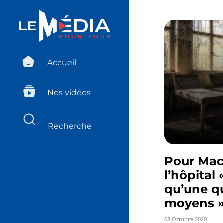
Accueil
Nos vidéos
Pour Macr
l’hôpital 
qu’une q
moyens 
08 Octobre 2020