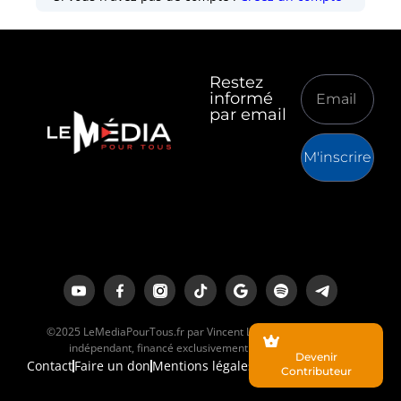
Restez
informé
par email
M'inscrire
©2025 LeMediaPourTous.fr par Vincent Lapierre est un média
indépendant, financé exclusivement par ses lecteurs.
Devenir
Contact
Faire un don
Mentions légales
Contributeur