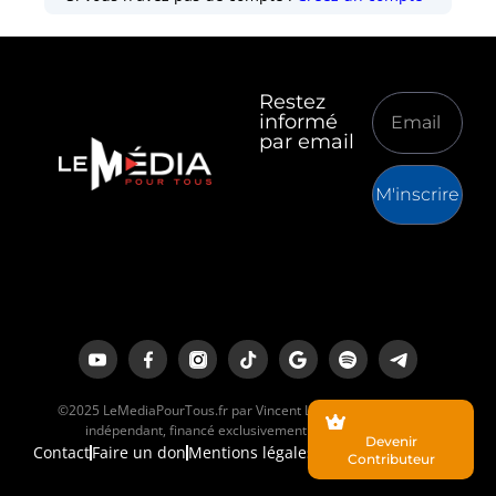
Restez
informé
par email
M'inscrire
©2025 LeMediaPourTous.fr par Vincent Lapierre est un média
indépendant, financé exclusivement par ses lecteurs.
Devenir
Contact
Faire un don
Mentions légales
Contributeur