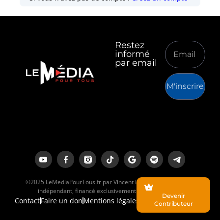
Restez
informé
par email
M'inscrire
©2025 LeMediaPourTous.fr par Vincent Lapierre est un média
indépendant, financé exclusivement par ses lecteurs.
Devenir
Contact
Faire un don
Mentions légales
Contributeur