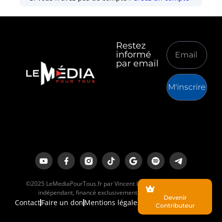
Restez
informé
par email
M'inscrire
©2025 LeMediaPourTous.fr par Vincent Lapierre est un média
indépendant, financé exclusivement par ses lecteurs.
Devenir
Contact
Faire un don
Mentions légales
Contributeur