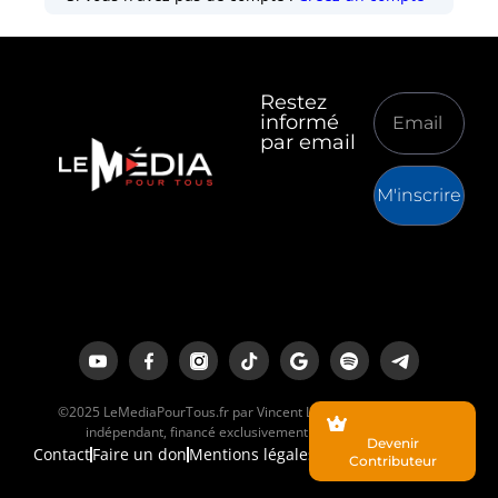
Restez
informé
par email
M'inscrire
©2025 LeMediaPourTous.fr par Vincent Lapierre est un média
indépendant, financé exclusivement par ses lecteurs.
Devenir
Contact
Faire un don
Mentions légales
Contributeur