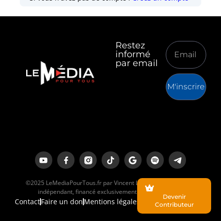
Restez
informé
par email
M'inscrire
©2025 LeMediaPourTous.fr par Vincent Lapierre est un média
indépendant, financé exclusivement par ses lecteurs.
Devenir
Contact
Faire un don
Mentions légales
Contributeur