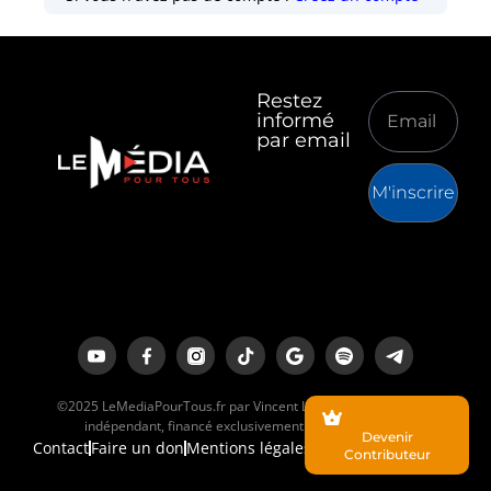
Restez
informé
par email
M'inscrire
©2025 LeMediaPourTous.fr par Vincent Lapierre est un média
indépendant, financé exclusivement par ses lecteurs.
Devenir
Contact
Faire un don
Mentions légales
Contributeur