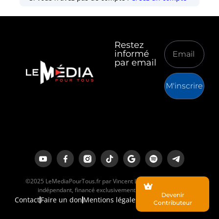
Restez
informé
par email
M'inscrire
©2025 LeMediaPourTous.fr par Vincent Lapierre est un média
indépendant, financé exclusivement par ses lecteurs.
Devenir
Contact
Faire un don
Mentions légales
Contributeur