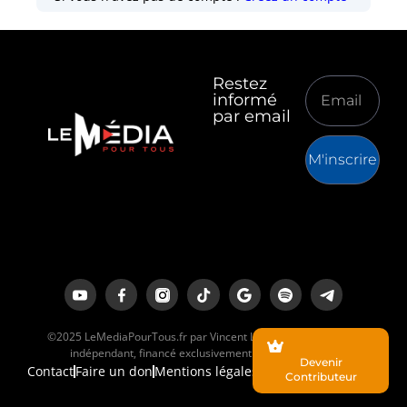
Restez
informé
par email
M'inscrire
©2025 LeMediaPourTous.fr par Vincent Lapierre est un média
indépendant, financé exclusivement par ses lecteurs.
Devenir
Contact
Faire un don
Mentions légales
Contributeur