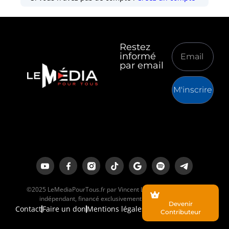
Restez
informé
par email
M'inscrire
©2025 LeMediaPourTous.fr par Vincent Lapierre est un média
indépendant, financé exclusivement par ses lecteurs.
Devenir
Contact
Faire un don
Mentions légales
Contributeur