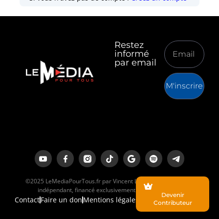
Restez
informé
par email
M'inscrire
©2025 LeMediaPourTous.fr par Vincent Lapierre est un média
indépendant, financé exclusivement par ses lecteurs.
Devenir
Contact
Faire un don
Mentions légales
Contributeur