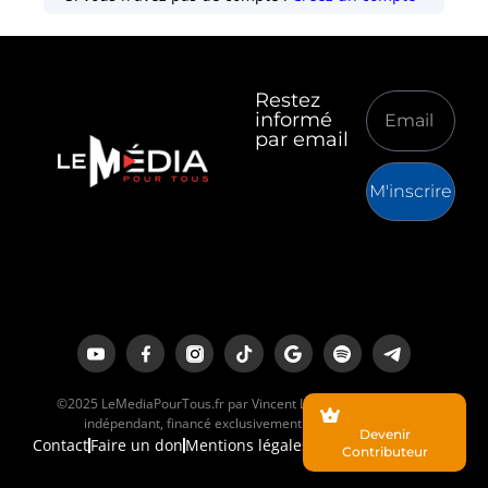
Restez
informé
par email
M'inscrire
©2025 LeMediaPourTous.fr par Vincent Lapierre est un média
indépendant, financé exclusivement par ses lecteurs.
Devenir
Contact
Faire un don
Mentions légales
Contributeur