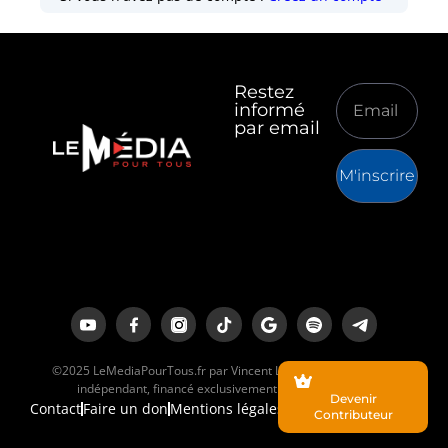
Restez
informé
par email
M'inscrire
©2025 LeMediaPourTous.fr par Vincent Lapierre est un média
indépendant, financé exclusivement par ses lecteurs.
Devenir
Contact
Faire un don
Mentions légales
Contributeur