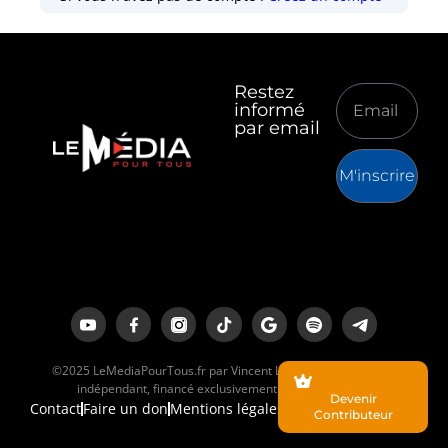
Restez
informé
par email
M'inscrire
©2025 LeMediaPourTous.fr par Vincent Lapierre est un média
indépendant, financé exclusivement par ses lecteurs.
Devenir
Contact
Faire un don
Mentions légales
Contributeur