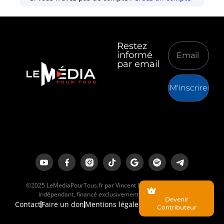
Restez
informé
par email
M'inscrire
©2025 LeMediaPourTous.fr par Vincent Lapierre est un média
indépendant, financé exclusivement par ses lecteurs.
Devenir
Contact
Faire un don
Mentions légales
Contributeur