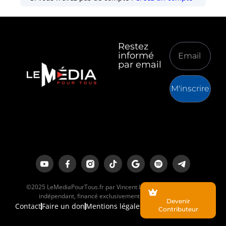
Restez
informé
par email
M'inscrire
©2025 LeMediaPourTous.fr par Vincent Lapierre est un média
indépendant, financé exclusivement par ses lecteurs.
Devenir
Contact
Faire un don
Mentions légales
Contributeur