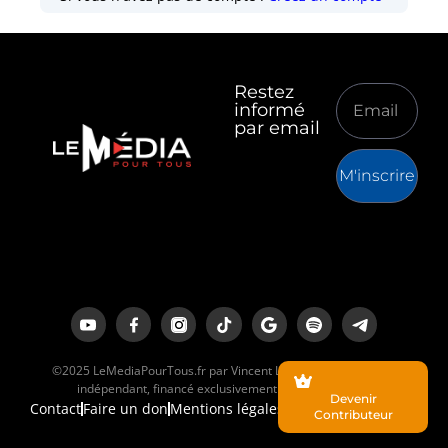
Restez
informé
par email
M'inscrire
©2025 LeMediaPourTous.fr par Vincent Lapierre est un média
indépendant, financé exclusivement par ses lecteurs.
Devenir
Contact
Faire un don
Mentions légales
Contributeur