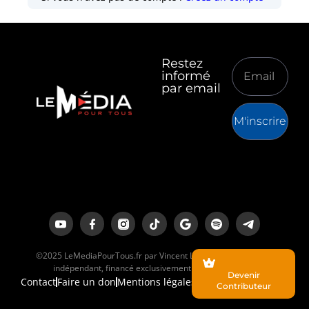
Restez
informé
par email
M'inscrire
©2025 LeMediaPourTous.fr par Vincent Lapierre est un média
indépendant, financé exclusivement par ses lecteurs.
Devenir
Contact
Faire un don
Mentions légales
Contributeur