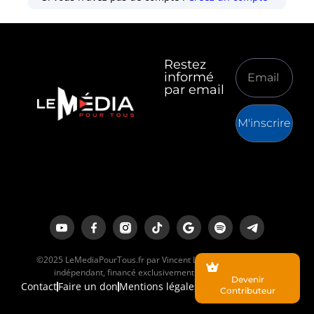
Restez
informé
par email
M'inscrire
©2025 LeMediaPourTous.fr par Vincent Lapierre est un média
indépendant, financé exclusivement par ses lecteurs.
Devenir
Contact
Faire un don
Mentions légales
Contributeur