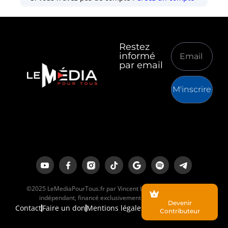
Restez
informé
par email
M'inscrire
©2025 LeMediaPourTous.fr par Vincent Lapierre est un média
indépendant, financé exclusivement par ses lecteurs.
Devenir
Contact
Faire un don
Mentions légales
Contributeur