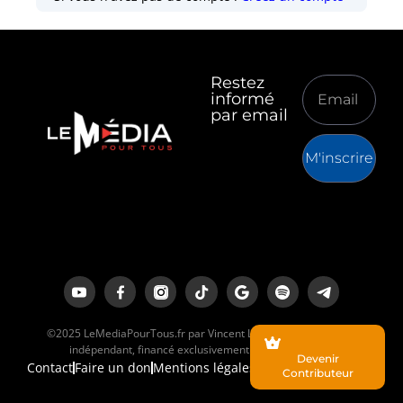
Restez
informé
par email
M'inscrire
©2025 LeMediaPourTous.fr par Vincent Lapierre est un média
indépendant, financé exclusivement par ses lecteurs.
Devenir
Contact
Faire un don
Mentions légales
Contributeur