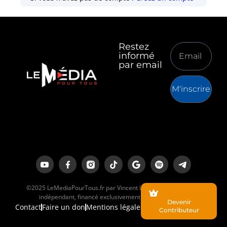
Restez
informé
par email
M'inscrire
©2025 LeMediaPourTous.fr par Vincent Lapierre est un média
indépendant, financé exclusivement par ses lecteurs.
Devenir
Contact
Faire un don
Mentions légales
Contributeur