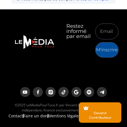
Restez
informé
par email
M'inscrire
©2025 LeMediaPourTous.fr par Vincent Lapierre est un média
indépendant, financé exclusivement par ses lecteurs.
Devenir
Contact
Faire un don
Mentions légales
Contributeur