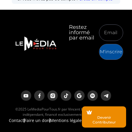
Restez
informé
par email
M'inscrire
©2025 LeMediaPourTous.fr par Vincent Lapierre est un média
indépendant, financé exclusivement par ses lecteurs.
Devenir
Contact
Faire un don
Mentions légales
Contributeur