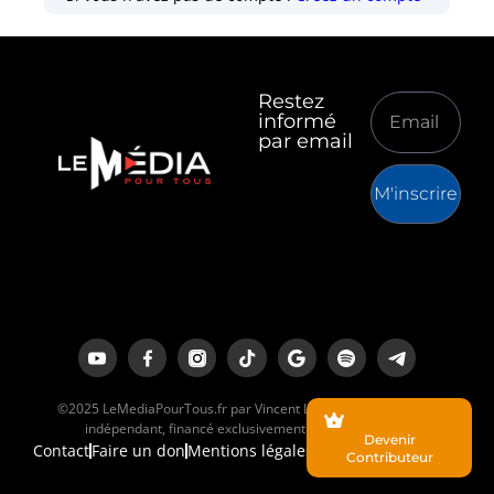
Restez
informé
par email
M'inscrire
©2025 LeMediaPourTous.fr par Vincent Lapierre est un média
indépendant, financé exclusivement par ses lecteurs.
Devenir
Contact
Faire un don
Mentions légales
Contributeur