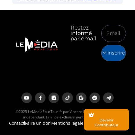
Restez
informé
par email
M'inscrire
©2025 LeMediaPourTous.fr par Vincent Lapierre est un média
indépendant, financé exclusivement par ses lecteurs.
Devenir
Contact
Faire un don
Mentions légales
Contributeur