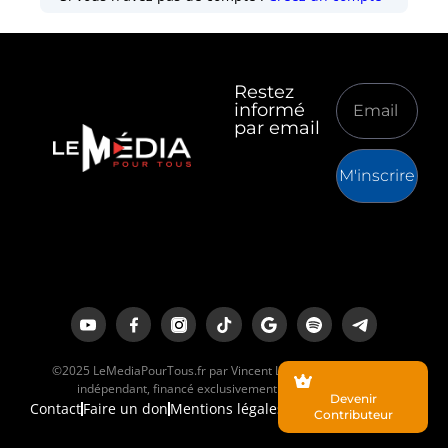
Restez
informé
par email
M'inscrire
©2025 LeMediaPourTous.fr par Vincent Lapierre est un média
indépendant, financé exclusivement par ses lecteurs.
Devenir
Contact
Faire un don
Mentions légales
Contributeur