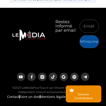
Restez
informé
par email
M'inscrire
©2025 LeMediaPourTous.fr par Vincent Lapierre est un média
indépendant, financé exclusivement par ses lecteurs.
Devenir
Contact
Faire un don
Mentions légales
Contributeur